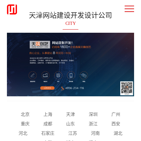
天津网站建设开发设计公司
CITY
北京
上海
天津
深圳
广州
重庆
成都
山东
浙江
西安
河北
石家庄
江苏
河南
湖北