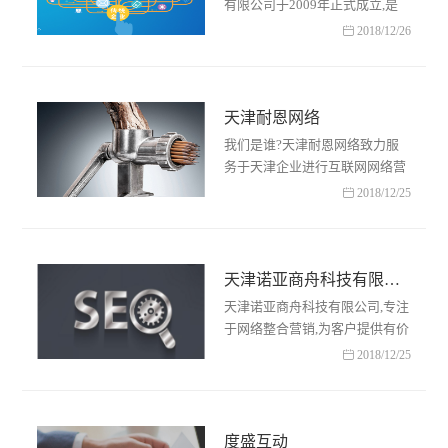
有限公司于2009年正式成立,是
专业从事天津网站建设、制作、

2018/12/26
设计、百度SEO优化推广等服务
的网络公司,基于B/S及C/S应用
系……
天津耐恩网络
我们是谁?天津耐恩网络致力服
务于天津企业进行互联网网络营
销服务,目前已经为天津及全国数

2018/12/25
百家各行各业建立了网上家园,且
积累了相当的经验和技术……
天津诺亚商舟科技有限公司
天津诺亚商舟科技有限公司,专注
于网络整合营销,为客户提供有价
值的全网营销整体外包服务方案,

2018/12/25
提供一站式网站建设服务、推广
与优化、网络整合营销……
度盛互动