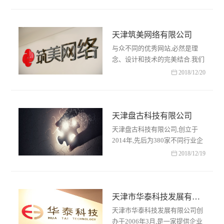
(WebDesign)提供商.旗下拥有电
扬科技、电扬设计、电扬网……
天津筑美网络有限公司
与众不同的优秀网站,必然是理
念、设计和技术的完美结合.我们
拥有独到的设计理念、多方位的

2018/12/20
设计风格、经验丰富的设计团队.
在网站及微网的开发中,……
天津盘古科技有限公司
天津盘古科技有限公司,创立于
2014年,先后为380家不同行业企
业提供了软件开发服务,为26所高

2018/12/19
校,7家政府机构,制作各行业不同
网站500余,我们的设计团……
天津市华泰科技发展有限公司
天津市华泰科技发展有限公司创
办于2006年3月,是一家提供企业