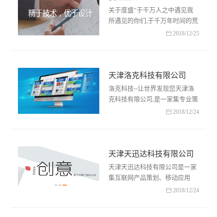
关于度盛“于千万人之中遇见我
所遇见的你们,于千万年时间的荒
野中,没有早一步,也没有晚一步

2018/12/25
的刚巧赶上了.”——这些人凑在
了一起,组成了一个单词……
天津洛克科技有限公司
洛克科技--让世界发现您天津洛
克科技有限公司,是一家集专业策
划、专业设计、专业制作于一体

2018/12/24
的综合型网络服务商.公司从销售
到技术都是从北京各个……
天津天迅达科技有限公司
天津天迅达科技有限公司是一家
集互联网产品策划、移动应用
App开发、网站建设以及微信公

2018/12/24
众平台开发为一体的综合型互联
网企业.公司在过去两年多的……