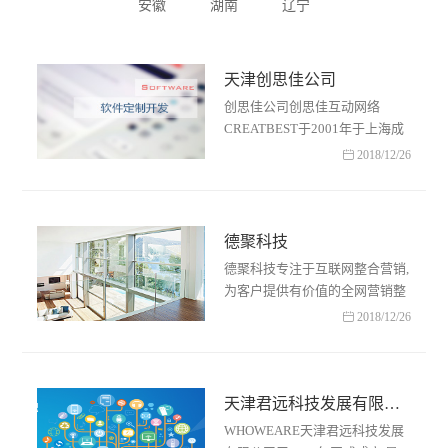
安徽
湖南
辽宁
天津创思佳公司
创思佳公司创思佳互动网络
CREATBEST于2001年于上海成
立工作室,2003年获得中国外交

2018/12/26
部网站全国设计大赛优秀
奖,2005年天津创思佳公司成立,
是国内专……
德聚科技
德聚科技专注于互联网整合营销,
为客户提供有价值的全网营销整
体外包服务方案,提供一站式的天

2018/12/26
津网站建设、天津seo推广、天
津网站优化等服务.我们……
天津君远科技发展有限公司
WHOWEARE天津君远科技发展