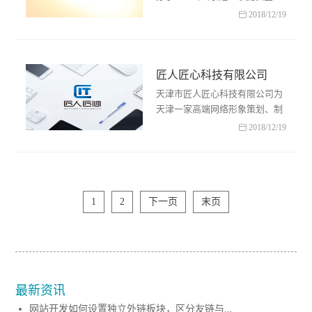
建站、网络推广、营销策划、项

2018/12/19
目开发、手机端APP(IOS+安卓)
开发、微信二次开发、微信……
匠人匠心科技有限公司
天津市匠人匠心科技有限公司为
天津一家高端网络形象策划、制
作的原创设计中心.是一家专注于

2018/12/19
用户体验设计的创新型互动整合
营销公司.通过为客户提……
1
2
下一页
末页
最新资讯
网站开发如何设置独立外链板块，区分友链与...