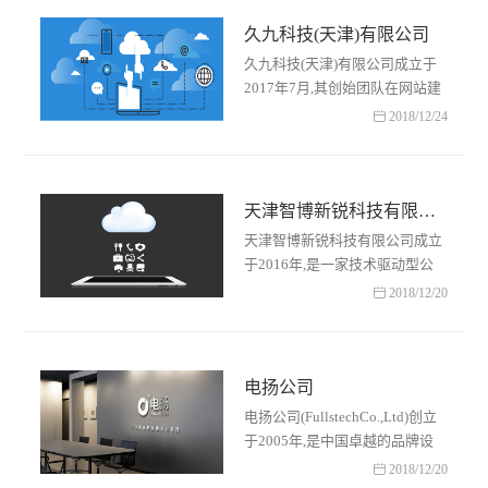
久九科技(天津)有限公司
久九科技(天津)有限公司成立于
2017年7月,其创始团队在网站建
设及软件开发领域有长达十余年

2018/12/24
的行业深耕经验,曾服务过政府部
门及诸多大型国企,并获……
天津智博新锐科技有限公司
天津智博新锐科技有限公司成立
于2016年,是一家技术驱动型公
司.立足天津,服务全国,智博新锐

2018/12/20
人致力于行业软件高端定制开发,
公司拥有多年行业开发技……
电扬公司
电扬公司(FullstechCo.,Ltd)创立
于2005年,是中国卓越的品牌设
计(VIDesign)和品牌网站建设

2018/12/20